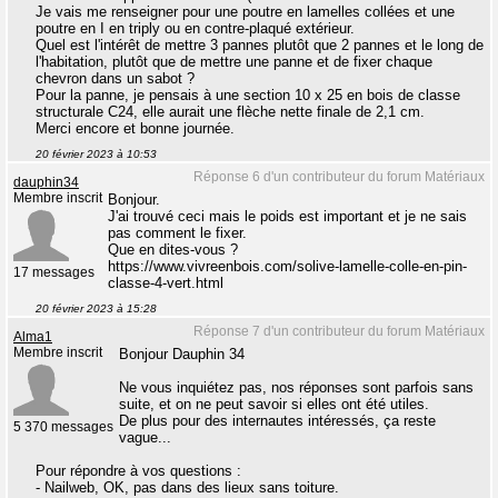
Je vais me renseigner pour une poutre en lamelles collées et une
poutre en I en triply ou en contre-plaqué extérieur.
Quel est l'intérêt de mettre 3 pannes plutôt que 2 pannes et le long de
l'habitation, plutôt que de mettre une panne et de fixer chaque
chevron dans un sabot ?
Pour la panne, je pensais à une section 10 x 25 en bois de classe
structurale C24, elle aurait une flèche nette finale de 2,1 cm.
Merci encore et bonne journée.
20 février 2023 à 10:53
Réponse 6 d'un contributeur du forum Matériaux
dauphin34
Membre inscrit
Bonjour.
J'ai trouvé ceci mais le poids est important et je ne sais
pas comment le fixer.
Que en dites-vous ?
https://www.vivreenbois.com/solive-lamelle-colle-en-pin-
17 messages
classe-4-vert.html
20 février 2023 à 15:28
Réponse 7 d'un contributeur du forum Matériaux
Alma1
Membre inscrit
Bonjour Dauphin 34
Ne vous inquiétez pas, nos réponses sont parfois sans
suite, et on ne peut savoir si elles ont été utiles.
De plus pour des internautes intéressés, ça reste
5 370 messages
vague...
Pour répondre à vos questions :
- Nailweb, OK, pas dans des lieux sans toiture.