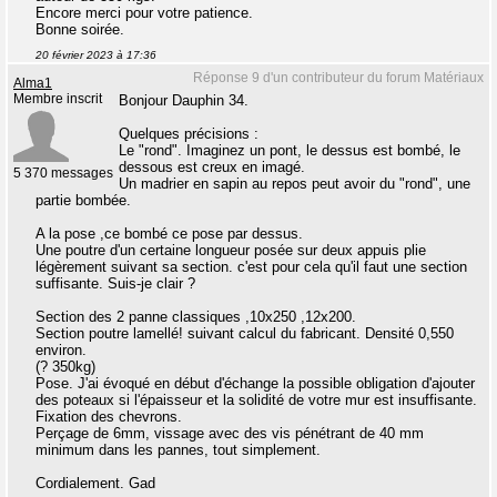
Encore merci pour votre patience.
Bonne soirée.
20 février 2023 à 17:36
Réponse 9 d'un contributeur du forum Matériaux
Alma1
Membre inscrit
Bonjour Dauphin 34.
Quelques précisions :
Le "rond". Imaginez un pont, le dessus est bombé, le
dessous est creux en imagé.
5 370 messages
Un madrier en sapin au repos peut avoir du "rond", une
partie bombée.
A la pose ,ce bombé ce pose par dessus.
Une poutre d'un certaine longueur posée sur deux appuis plie
légèrement suivant sa section. c'est pour cela qu'il faut une section
suffisante. Suis-je clair ?
Section des 2 panne classiques ,10x250 ,12x200.
Section poutre lamellé! suivant calcul du fabricant. Densité 0,550
environ.
(? 350kg)
Pose. J'ai évoqué en début d'échange la possible obligation d'ajouter
des poteaux si l'épaisseur et la solidité de votre mur est insuffisante.
Fixation des chevrons.
Perçage de 6mm, vissage avec des vis pénétrant de 40 mm
minimum dans les pannes, tout simplement.
Cordialement. Gad