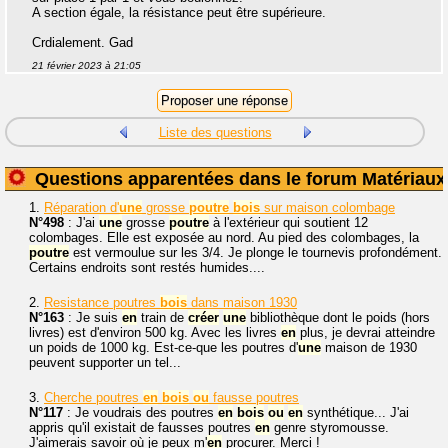
A section égale, la résistance peut être supérieure.
Crdialement. Gad
21 février 2023 à 21:05
Liste des questions
Questions apparentées dans le forum Matériaux
1.
Réparation d'
une
grosse
poutre
bois
sur maison colombage
N°498
: J'ai
une
grosse
poutre
à l'extérieur qui soutient 12
colombages. Elle est exposée au nord. Au pied des colombages, la
poutre
est vermoulue sur les 3/4. Je plonge le tournevis profondément.
Certains endroits sont restés humides....
2.
Resistance poutres
bois
dans maison 1930
N°163
: Je suis
en
train de
créer
une
bibliothèque dont le poids (hors
livres) est d'environ 500 kg. Avec les livres
en
plus, je devrai atteindre
un poids de 1000 kg. Est-ce-que les poutres d'
une
maison de 1930
peuvent supporter un tel...
3.
Cherche poutres
en
bois
ou
fausse poutres
N°117
: Je voudrais des poutres
en
bois
ou
en
synthétique... J'ai
appris qu'il existait de fausses poutres
en
genre styromousse.
J'aimerais savoir où je peux m'
en
procurer. Merci !