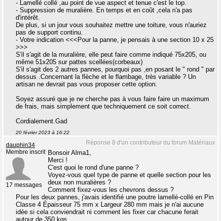
- Lamellé collé ,au point de vue aspect et tenue c'est le top.
- Suppression de muralière. En temps et en coût ,cela n'a pas
d'intérêt.
De plus, si un jour vous souhaitez mettre une toiture, vous n'auriez
pas de support continu.
- Votre indication <<<Pour la panne, je pensais à une section 10 x 25
>>>
S'il s'agit de la muralière, elle peut faire comme indiqué 75x205, ou
même 51x205 sur pattes scellées(corbeaux)
S'il s'agit des 2 autres pannes, pourquoi pas ,en posant le " rond " par
dessus .Concernant la flèche et le flambage, très variable ? Un
artisan ne devrait pas vous proposer cette option.
Soyez assuré que je ne cherche pas à vous faire faire un maximum
de frais, mais simplement que techniquement ce soit correct.
Cordialement.Gad
20 février 2023 à 16:22
Réponse 8 d'un contributeur du forum Matériaux
dauphin34
Membre inscrit
Bonsoir Alma1,
Merci !
C'est quoi le rond d'une panne ?
Voyez-vous quel type de panne et quelle section pour les
deux non muralières ?
17 messages
Comment fixez-vous les chevrons dessus ?
Pour les deux pannes, j'avais identifié une poutre lamellé-collé en Pin
Classe 4 Épaisseur 75 mm x Largeur 280 mm mais je n'ai aucune
idée si cela conviendrait ni comment les fixer car chacune ferait
autour de 350 kgs.