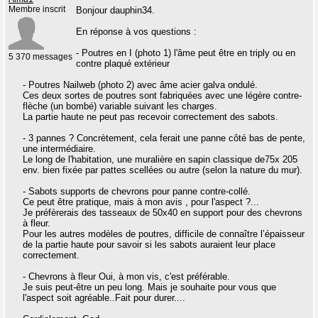
Membre inscrit
Bonjour dauphin34.
En réponse à vos questions :
- Poutres en I (photo 1) l'âme peut être en triply ou en
5 370 messages
contre plaqué extérieur
- Poutres Nailweb (photo 2) avec âme acier galva ondulé.
Ces deux sortes de poutres sont fabriquées avec une légère contre-
flèche (un bombé) variable suivant les charges.
La partie haute ne peut pas recevoir correctement des sabots.
- 3 pannes ? Concrètement, cela ferait une panne côté bas de pente,
une intermédiaire.
Le long de l'habitation, une muralière en sapin classique de75x 205
env. bien fixée par pattes scellées ou autre (selon la nature du mur).
- Sabots supports de chevrons pour panne contre-collé.
Ce peut être pratique, mais à mon avis , pour l'aspect ?...
Je préfèrerais des tasseaux de 50x40 en support pour des chevrons
à fleur.
Pour les autres modèles de poutres, difficile de connaître l’épaisseur
de la partie haute pour savoir si les sabots auraient leur place
correctement.
- Chevrons à fleur Oui, à mon vis, c'est préférable.
Je suis peut-être un peu long. Mais je souhaite pour vous que
l'aspect soit agréable..Fait pour durer....