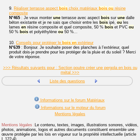
9.
Réaliser terrasse aspect
bois
choix matériaux
bois
ou
résine
composite
N°465
: Je veux monter
une
terrasse avec aspect
bois
sur
une
dalle
béton existante et je ne sais que choisir entre les
bois
ipé,
ou
les
lames
en
résine composite et quel composite, 50 %
bois
et PVC
ou
50 %
bois
et polyéthylène
ou
50 %...
10.
Conseils pour protéger le
bois
en
extérieur
N°639
: Bonjour. Je souhaite poser des planches à l’extérieur, quel
produit dois-je prendre pour les protéger de la pluie et du soleil ? Merci
de votre réponse.
>>> Résultats suivants pour : Section poutre créer une pergola en bois ou
métal >>>
Liste des questions
Informations sur le forum Matériaux
Informations sur le moteur du forum
Mentions légales
Mentions légales :
Le contenu, textes, images, illustrations sonores, vidéos,
photos, animations, logos et autres documents constituent ensemble une
œuvre protégée par les lois en vigueur sur la propriété intellectuelle (article
L.122-4).