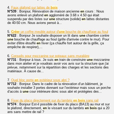
4.
Faux plafond sur lattes de
bois
N°539
: Bonjour, Rénovation de maison ancienne
en
cours : Nous
avons enlevé un plafond
en
aggloméré de 3.68 x 4.50 qui était
suspendu par des listes sur
une
structure (solide)
en
lattes distantes
de 40-50 cm. Nous avions pensé à...
5.
Créer
un coffre meuble autour d'
une
bouche de chauffage au fioul
N°622
: Bonjour Je souhaite disposer un lit dans
une
chambre contre
une
bouche de chauffage au fioul (grille d'arrivée contre le mur). Pour
éviter d'être étouffé
en
hiver (ça chauffe fort autour de la grille, ça
empêche de respirer),...
6.
Conseils pour mezzanine sur poteaux sans muralière
N°731
: Bonjour à tous. Je suis
en
train de construire
une
mezzanine
dans mon atelier et je voudrais avoir vos avis sur la structure que j'ai
prévue, notamment sur la répartition des charges et les sections des
matériaux. À cause de...
7.
Quel bloc porte
en
extérieur sous abri ?
N°712
: Bonjour. Dans le cadre de la rénovation d’un bâtiment, je
souhaite installer 3 portes donnant sur l’extérieur mais sous un porche
d’accès à
une
cour intérieure donc sous abri et protégées des...
8.
Fixer du placo directement sur du lambris
en
bois
sans rail
N°574
: Bonjour Est-il possible de fixer du placo (BA13) au mur et sur
le plafond, directement,
en
le vissant sur du lambris
en
bois
qui a 20
ans sans mettre de rail ?