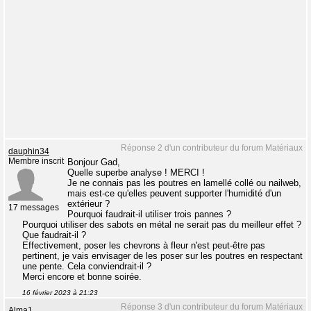
Réponse 2 d'un contributeur du forum Matériaux
dauphin34
Membre inscrit
Bonjour Gad,
Quelle superbe analyse ! MERCI !
Je ne connais pas les poutres en lamellé collé ou nailweb,
mais est-ce qu'elles peuvent supporter l'humidité d'un
extérieur ?
17 messages
Pourquoi faudrait-il utiliser trois pannes ?
Pourquoi utiliser des sabots en métal ne serait pas du meilleur effet ?
Que faudrait-il ?
Effectivement, poser les chevrons à fleur n'est peut-être pas
pertinent, je vais envisager de les poser sur les poutres en respectant
une pente. Cela conviendrait-il ?
Merci encore et bonne soirée.
16 février 2023 à 21:23
Réponse 3 d'un contributeur du forum Matériaux
Alma1