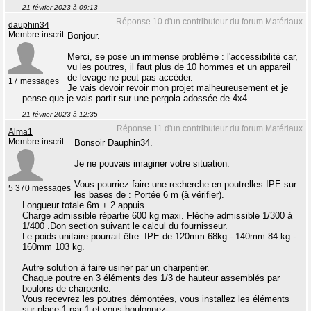
21 février 2023 à 09:13
Réponse 10 d'un contributeur du forum Matériaux
dauphin34
Membre inscrit
Bonjour.
Merci, se pose un immense problème : l'accessibilité car,
vu les poutres, il faut plus de 10 hommes et un appareil
de levage ne peut pas accéder.
17 messages
Je vais devoir revoir mon projet malheureusement et je
pense que je vais partir sur une pergola adossée de 4x4.
21 février 2023 à 12:35
Réponse 11 d'un contributeur du forum Matériaux
Alma1
Membre inscrit
Bonsoir Dauphin34.
Je ne pouvais imaginer votre situation.
Vous pourriez faire une recherche en poutrelles IPE sur
5 370 messages
les bases de : Portée 6 m (à vérifier).
Longueur totale 6m + 2 appuis.
Charge admissible répartie 600 kg maxi. Flèche admissible 1/300 à
1/400 .Don section suivant le calcul du fournisseur.
Le poids unitaire pourrait être :IPE de 120mm 68kg - 140mm 84 kg -
160mm 103 kg.
Autre solution à faire usiner par un charpentier.
Chaque poutre en 3 éléments des 1/3 de hauteur assemblés par
boulons de charpente.
Vous recevrez les poutres démontées, vous installez les éléments
sur place 1 par 1 et vous boulonnez.