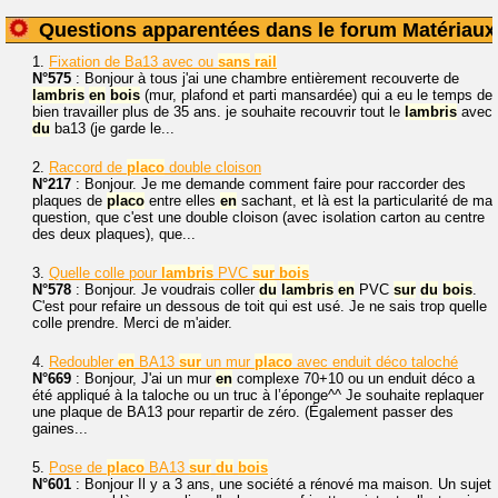
Questions apparentées dans le forum Matériaux
1.
Fixation de Ba13 avec ou
sans
rail
N°575
: Bonjour à tous j'ai une chambre entièrement recouverte de
lambris
en
bois
(mur, plafond et parti mansardée) qui a eu le temps de
bien travailler plus de 35 ans. je souhaite recouvrir tout le
lambris
avec
du
ba13 (je garde le...
2.
Raccord de
placo
double cloison
N°217
: Bonjour. Je me demande comment faire pour raccorder des
plaques de
placo
entre elles
en
sachant, et là est la particularité de ma
question, que c'est une double cloison (avec isolation carton au centre
des deux plaques), que...
3.
Quelle colle pour
lambris
PVC
sur
bois
N°578
: Bonjour. Je voudrais coller
du
lambris
en
PVC
sur
du
bois
.
C'est pour refaire un dessous de toit qui est usé. Je ne sais trop quelle
colle prendre. Merci de m'aider.
4.
Redoubler
en
BA13
sur
un mur
placo
avec enduit déco taloché
N°669
: Bonjour, J'ai un mur
en
complexe 70+10 ou un enduit déco a
été appliqué à la taloche ou un truc à l’éponge^^ Je souhaite replaquer
une plaque de BA13 pour repartir de zéro. (Également passer des
gaines...
5.
Pose de
placo
BA13
sur
du
bois
N°601
: Bonjour Il y a 3 ans, une société a rénové ma maison. Un sujet