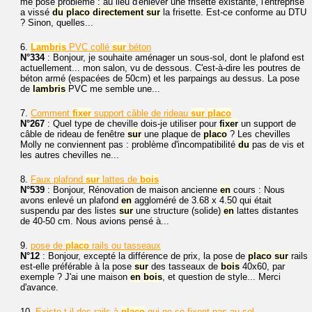
me pose problème : au lieu d'enlever une frisette existante, l'entreprise
a vissé
du
placo
directement
sur
la frisette. Est-ce conforme au DTU
? Sinon, quelles...
6.
Lambris
PVC collé
sur
béton
N°334
: Bonjour, je souhaite aménager un sous-sol, dont le plafond est
actuellement... mon salon, vu de dessous. C'est-à-dire les poutres de
béton armé (espacées de 50cm) et les parpaings au dessus. La pose
de
lambris
PVC me semble une...
7.
Comment
fixer
support câble de rideau
sur
placo
N°267
: Quel type de cheville dois-je utiliser pour
fixer
un support de
câble de rideau de fenêtre
sur
une plaque de
placo
? Les chevilles
Molly ne conviennent pas : problème d'incompatibilité
du
pas de vis et
les autres chevilles ne...
8.
Faux plafond
sur
lattes de
bois
N°539
: Bonjour, Rénovation de maison ancienne
en
cours : Nous
avons enlevé un plafond
en
aggloméré de 3.68 x 4.50 qui était
suspendu par des listes
sur
une structure (solide)
en
lattes distantes
de 40-50 cm. Nous avions pensé à...
9.
pose de
placo
rails ou tasseaux
N°12
: Bonjour, excepté la différence de prix, la pose de
placo
sur
rails
est-elle préférable à la pose
sur
des tasseaux de
bois
40x60, par
exemple ? J'ai une maison
en
bois
, et question de style... Merci
d'avance.
10.
Existe t-il des rails à
placo
qui ne se fixent pas au sol