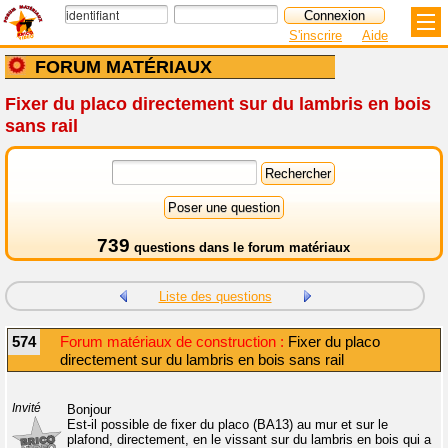
S'inscrire
Aide
FORUM MATÉRIAUX
Fixer du placo directement sur du lambris en bois
sans rail
739
questions dans le
forum matériaux
Liste des questions
574
Forum matériaux de construction :
Fixer du placo
directement sur du lambris en bois sans rail
Invité
Bonjour
Est-il possible de fixer du placo (BA13) au mur et sur le
plafond, directement, en le vissant sur du lambris en bois qui a