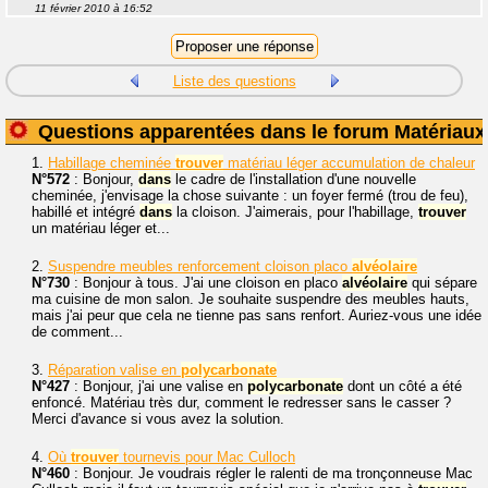
11 février 2010 à 16:52
Liste des questions
Questions apparentées dans le forum Matériaux
1.
Habillage cheminée
trouver
matériau léger accumulation de chaleur
N°572
: Bonjour,
dans
le cadre de l'installation d'une nouvelle
cheminée, j'envisage la chose suivante : un foyer fermé (trou de feu),
habillé et intégré
dans
la cloison. J'aimerais, pour l'habillage,
trouver
un matériau léger et...
2.
Suspendre meubles renforcement cloison placo
alvéolaire
N°730
: Bonjour à tous. J'ai une cloison en placo
alvéolaire
qui sépare
ma cuisine de mon salon. Je souhaite suspendre des meubles hauts,
mais j'ai peur que cela ne tienne pas sans renfort. Auriez-vous une idée
de comment...
3.
Réparation valise en
polycarbonate
N°427
: Bonjour, j'ai une valise en
polycarbonate
dont un côté a été
enfoncé. Matériau très dur, comment le redresser sans le casser ?
Merci d'avance si vous avez la solution.
4.
Où
trouver
tournevis pour Mac Culloch
N°460
: Bonjour. Je voudrais régler le ralenti de ma tronçonneuse Mac