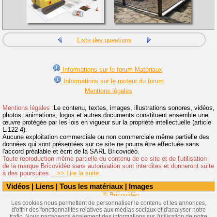
Liste des questions
Informations sur le forum Matériaux
Informations sur le moteur du forum
Mentions légales
Mentions légales :
Le contenu, textes, images, illustrations sonores, vidéos,
photos, animations, logos et autres documents constituent ensemble une
œuvre protégée par les lois en vigueur sur la propriété intellectuelle (article
L.122-4).
Aucune exploitation commerciale ou non commerciale même partielle des
données qui sont présentées sur ce site ne pourra être effectuée sans
l'accord préalable et écrit de la SARL Bricovidéo.
Toute reproduction même partielle du contenu de ce site et de l'utilisation
de la marque Bricovidéo sans autorisation sont interdites et donneront suite
à des poursuites.
>> Lire la suite
Vidéos
|
Liens
|
Tous les matériaux
|
Images
© Bricovidéo
Les cookies nous permettent de personnaliser le contenu et les annonces,
d'offrir des fonctionnalités relatives aux médias sociaux et d'analyser notre
trafic. Nous partageons également des informations sur l'utilisation de notre