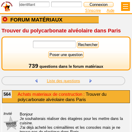
S'inscrire
Aide
FORUM MATÉRIAUX
Trouver du polycarbonate alvéolaire dans Paris
739
questions dans le
forum matériaux
Liste des questions
564
Achats materiaux de construction :
Trouver du
polycarbonate alvéolaire dans Paris
Invité
Bonjour
Je souhaiterais réaliser des étagères pour les mettre dans la
cuisine.
J'ai déjà acheté les crémaillères et les consoles mais je ne
trouve pas de plastique dans Paris.