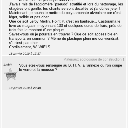
J'avais mis de l'aggloméré "pseudo" stratifié et lors du nettoyage, les
étagères ont gonflé, les chants se sont décollés et j'ai dû les jeter !
Maintenant, je souhaite mettre du polycarbonate alvéolaire car c'est
léger, solide et pas cher.
Que ce soit Leroy Merlin, Point P, c'est en banlieue... Castorama le
livre au magasin moyennant 100 et quelques euros de frais, près de
trois fois le montant d'une plaque.
Savez-vous où je pourrais en trouver ? Que ce soit accessible en
transports en commun ? Même du plastique plein me conviendrait,
s'il n'est pas cher.
Cordialement, W. WIELS
18 janvier 2010 à 15:17
Materiaux écologique de construction 1
Invité
Vous êtes-vous renseigné au B. H. V, à l'annexe où l'on coupe
le verre et la mousse ?
18 janvier 2010 à 20:48