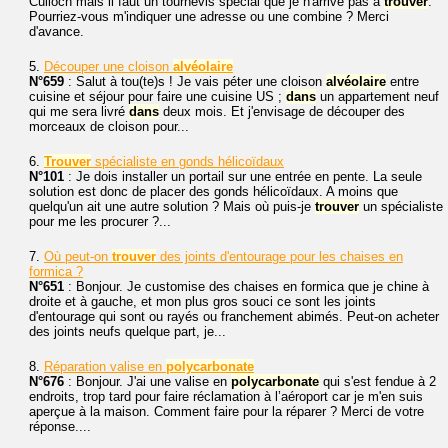
Culloch mais il faut un tournevis spécial que je n'arrive pas à
trouver
.
Pourriez-vous m'indiquer une adresse ou une combine ? Merci
d'avance.
5.
Découper une cloison
alvéolaire
N°659
: Salut à tou(te)s ! Je vais péter une cloison
alvéolaire
entre
cuisine et séjour pour faire une cuisine US ;
dans
un appartement neuf
qui me sera livré
dans
deux mois. Et j'envisage de découper des
morceaux de cloison pour...
6.
Trouver
spécialiste en gonds hélicoïdaux
N°101
: Je dois installer un portail sur une entrée en pente. La seule
solution est donc de placer des gonds hélicoïdaux. A moins que
quelqu'un ait une autre solution ? Mais où puis-je
trouver
un spécialiste
pour me les procurer ?...
7.
Où peut-on
trouver
des joints d'entourage pour les chaises en
formica ?
N°651
: Bonjour. Je customise des chaises en formica que je chine à
droite et à gauche, et mon plus gros souci ce sont les joints
d'entourage qui sont ou rayés ou franchement abimés. Peut-on acheter
des joints neufs quelque part, je...
8.
Réparation valise en
polycarbonate
N°676
: Bonjour. J'ai une valise en
polycarbonate
qui s'est fendue à 2
endroits, trop tard pour faire réclamation à l’aéroport car je m'en suis
aperçue à la maison. Comment faire pour la réparer ? Merci de votre
réponse....