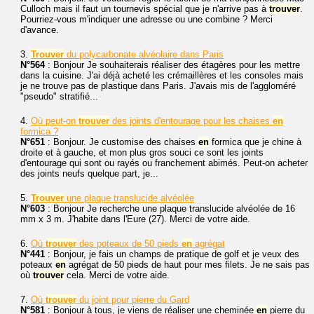
Culloch mais il faut un tournevis spécial que je n'arrive pas à
trouver
.
Pourriez-vous m'indiquer une adresse ou une combine ? Merci
d'avance.
3.
Trouver
du polycarbonate alvéolaire dans Paris
N°564
: Bonjour Je souhaiterais réaliser des étagères pour les mettre
dans la cuisine. J'ai déjà acheté les crémaillères et les consoles mais
je ne trouve pas de plastique dans Paris. J'avais mis de l'aggloméré
"pseudo" stratifié...
4.
Où peut-on
trouver
des joints d'entourage pour les chaises
en
formica ?
N°651
: Bonjour. Je customise des chaises
en
formica que je chine à
droite et à gauche, et mon plus gros souci ce sont les joints
d'entourage qui sont ou rayés ou franchement abimés. Peut-on acheter
des joints neufs quelque part, je...
5.
Trouver
une plaque translucide alvéolée
N°603
: Bonjour Je recherche une plaque translucide alvéolée de 16
mm x 3 m. J'habite dans l'Eure (27). Merci de votre aide.
6.
Où
trouver
des poteaux de 50 pieds
en
agrégat
N°441
: Bonjour, je fais un champs de pratique de golf et je veux des
poteaux
en
agrégat de 50 pieds de haut pour mes filets. Je ne sais pas
où
trouver
cela. Merci de votre aide.
7.
Où
trouver
du joint pour pierre du Gard
N°581
: Bonjour à tous, je viens de réaliser une cheminée
en
pierre du