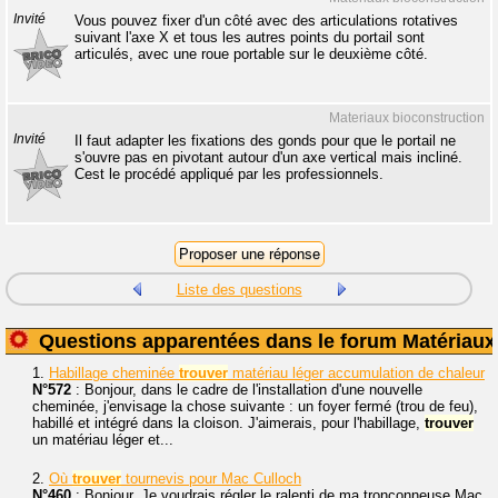
Invité
Vous pouvez fixer d'un côté avec des articulations rotatives
suivant l'axe X et tous les autres points du portail sont
articulés, avec une roue portable sur le deuxième côté.
Materiaux bioconstruction
Invité
Il faut adapter les fixations des gonds pour que le portail ne
s'ouvre pas en pivotant autour d'un axe vertical mais incliné.
Cest le procédé appliqué par les professionnels.
Liste des questions
Questions apparentées dans le forum Matériaux
1.
Habillage cheminée
trouver
matériau léger accumulation de chaleur
N°572
: Bonjour, dans le cadre de l'installation d'une nouvelle
cheminée, j'envisage la chose suivante : un foyer fermé (trou de feu),
habillé et intégré dans la cloison. J'aimerais, pour l'habillage,
trouver
un matériau léger et...
2.
Où
trouver
tournevis pour Mac Culloch
N°460
: Bonjour. Je voudrais régler le ralenti de ma tronçonneuse Mac