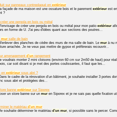
duit sur panneaux contreplaqué en
extérieur
la façade de ma maison est une ossature bois et le parement
extérieur
est en
t ?
 créer une pergola en bois ou métal
J'envisage de créer une pergola en bois ou métal pour mon patio
extérieur
afi
 en forme de U. J'ai peu d'idées quant aux sections des poutres...
u
mur
salle de bain
d'enlever des planches de cèdre des murs de ma salle de bain. Le
mur
à nu n'
ure arrachée. Je ne veux pas mettre de gypse et préfèrerais recouvrir...
pour amenagement
d'un
rangement
je voudrais monter 2 mini cloisons (environ 60 cm sur 2m50 de haut) pour réal
is, car soit disant si je met des portes coulissantes, il faut que les...
e en
extérieur
sous abri ?
Dans le cadre de la rénovation d’un bâtiment, je souhaite installer 3 portes don
onc sous abri et protégées des...
tore banne
extérieur
sur Siporex
oser un store banne sur un
mur
en Siporex et je ne sais pas quelle fixation 
miner le matériau
d'un
mur
Je souhaite déterminer le matériau
d'un
mur
, si possible sans le percer. Co