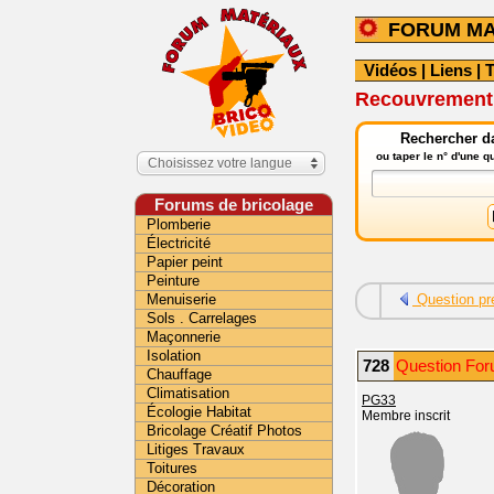
FORUM MA
Vidéos
|
Liens
|
T
Recouvrement 
Rechercher da
ou taper le n° d'une 
Choisissez votre langue
Forums de bricolage
Plomberie
Électricité
Papier peint
Peinture
Menuiserie
Question pr
Sols . Carrelages
Maçonnerie
Isolation
728
Question For
Chauffage
Climatisation
PG33
Écologie Habitat
Membre inscrit
Bricolage Créatif Photos
Litiges Travaux
Toitures
Décoration