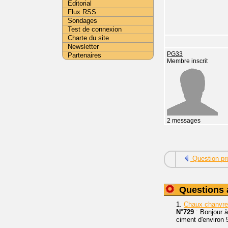
Editorial
Flux RSS
Sondages
Test de connexion
Charte du site
Newsletter
PG33
Partenaires
Membre inscrit
2 messages
Question pr
Questions 
1.
Chaux chanvre 
N°729
: Bonjour à
ciment d'environ 