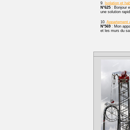
9.
Isolation et ha
N°625
: Bonjour e
une solution rapi
10.
Appartement a
N°569
: Mon appar
et les murs du s