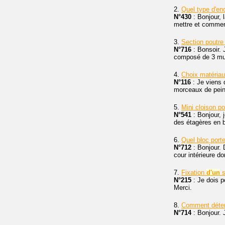
2.
Quel type d'en
N°430
: Bonjour, 
mettre et commen
3.
Section poutre
N°716
: Bonsoir. 
composé de 3 murs
4.
Choix matéria
N°116
: Je viens 
morceaux de peint
5.
Mini cloison 
N°541
: Bonjour, 
des étagères en bo
6.
Quel bloc port
N°712
: Bonjour. 
cour intérieure d
7.
Fixation
d'un
s
N°215
: Je dois p
Merci.
8.
Comment déter
N°714
: Bonjour. 