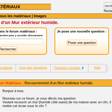
TÉRIAUX
Reste
ous les matériaux
|
Images
d'un Mur extérieur humide.
ns le forum matériaux :
Je pose une nouvelle question :
question pour y accéder directement
Liste des questions
Aide
écédente
Question suivante
um Matériaux :
Recouvrement d'un Mur extérieur humide.
Bonjour à tous.
Nouveau sur ce forum, je vous décris ma question.
Voulant recouvrir un mur (humide côté ouest) de ma maison avec un clin, i
mettre cet écran sous le clin ?