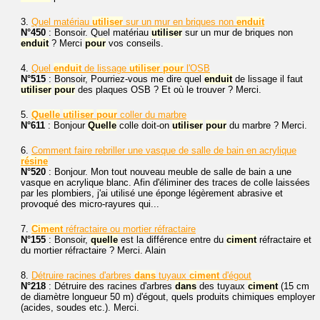
3.
Quel matériau
utiliser
sur un mur en briques non
enduit
N°450
: Bonsoir. Quel matériau
utiliser
sur un mur de briques non
enduit
? Merci
pour
vos conseils.
4.
Quel
enduit
de lissage
utiliser
pour
l'OSB
N°515
: Bonsoir, Pourriez-vous me dire quel
enduit
de lissage il faut
utiliser
pour
des plaques OSB ? Et où le trouver ? Merci.
5.
Quelle
utiliser
pour
coller du marbre
N°611
: Bonjour
Quelle
colle doit-on
utiliser
pour
du marbre ? Merci.
6.
Comment faire rebriller une vasque de salle de bain en acrylique
résine
N°520
: Bonjour. Mon tout nouveau meuble de salle de bain a une
vasque en acrylique blanc. Afin d'éliminer des traces de colle laissées
par les plombiers, j'ai utilisé une éponge légèrement abrasive et
provoqué des micro-rayures qui...
7.
Ciment
réfractaire ou mortier réfractaire
N°155
: Bonsoir,
quelle
est la différence entre du
ciment
réfractaire et
du mortier réfractaire ? Merci. Alain
8.
Détruire racines d'arbres
dans
tuyaux
ciment
d'égout
N°218
: Détruire des racines d'arbres
dans
des tuyaux
ciment
(15 cm
de diamètre longueur 50 m) d'égout, quels produits chimiques employer
(acides, soudes etc.). Merci.