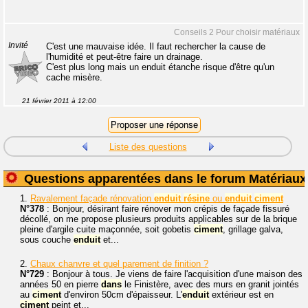
Conseils 2 Pour choisir matériaux
Invité
C'est une mauvaise idée. Il faut rechercher la cause de
l'humidité et peut-être faire un drainage.
C'est plus long mais un enduit étanche risque d'être qu'un
cache misère.
21 février 2011 à 12:00
Liste des questions
Questions apparentées dans le forum Matériaux
1.
Ravalement façade rénovation
enduit
résine
ou
enduit
ciment
N°378
: Bonjour, désirant faire rénover mon crépis de façade fissuré
décollé, on me propose plusieurs produits applicables sur de la brique
pleine d'argile cuite maçonnée, soit gobetis
ciment
, grillage galva,
sous couche
enduit
et...
2.
Chaux chanvre et quel parement de finition ?
N°729
: Bonjour à tous. Je viens de faire l'acquisition d'une maison des
années 50 en pierre
dans
le Finistère, avec des murs en granit jointés
au
ciment
d'environ 50cm d'épaisseur. L'
enduit
extérieur est en
ciment
peint et...