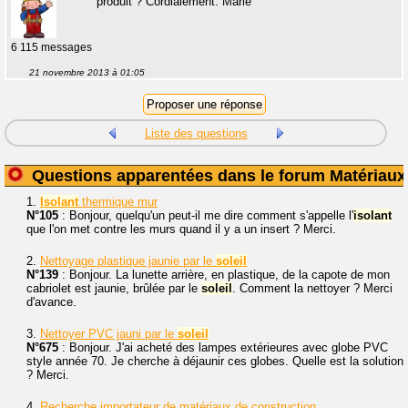
produit ? Cordialement. Marie
6 115 messages
21 novembre 2013 à 01:05
Liste des questions
Questions apparentées dans le forum Matériaux
1.
Isolant
thermique mur
N°105
: Bonjour, quelqu'un peut-il me dire comment s'appelle l'
isolant
que l'on met contre les murs quand il y a un insert ? Merci.
2.
Nettoyage plastique jaunie par le
soleil
N°139
: Bonjour. La lunette arrière, en plastique, de la capote de mon
cabriolet est jaunie, brûlée par le
soleil
. Comment la nettoyer ? Merci
d'avance.
3.
Nettoyer PVC jauni par le
soleil
N°675
: Bonjour. J'ai acheté des lampes extérieures avec globe PVC
style année 70. Je cherche à déjaunir ces globes. Quelle est la solution
? Merci.
4.
Recherche importateur de matériaux de construction