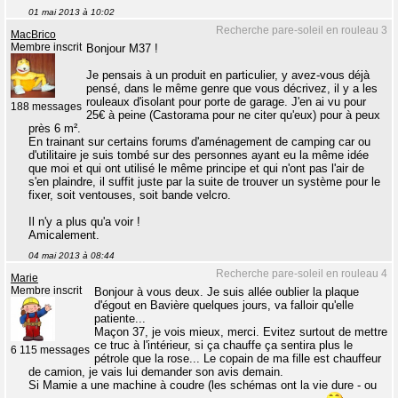
01 mai 2013 à 10:02
Recherche pare-soleil en rouleau 3
MacBrico
Membre inscrit
Bonjour M37 !
Je pensais à un produit en particulier, y avez-vous déjà
pensé, dans le même genre que vous décrivez, il y a les
rouleaux d'isolant pour porte de garage. J'en ai vu pour
188 messages
25€ à peine (Castorama pour ne citer qu'eux) pour à peux
près 6 m².
En trainant sur certains forums d'aménagement de camping car ou
d'utilitaire je suis tombé sur des personnes ayant eu la même idée
que moi et qui ont utilisé le même principe et qui n'ont pas l'air de
s'en plaindre, il suffit juste par la suite de trouver un système pour le
fixer, soit ventouses, soit bande velcro.
Il n'y a plus qu'a voir !
Amicalement.
04 mai 2013 à 08:44
Recherche pare-soleil en rouleau 4
Marie
Membre inscrit
Bonjour à vous deux. Je suis allée oublier la plaque
d'égout en Bavière quelques jours, va falloir qu'elle
patiente...
Maçon 37, je vois mieux, merci. Evitez surtout de mettre
ce truc à l'intérieur, si ça chauffe ça sentira plus le
6 115 messages
pétrole que la rose... Le copain de ma fille est chauffeur
de camion, je vais lui demander son avis demain.
Si Mamie a une machine à coudre (les schémas ont la vie dure - ou