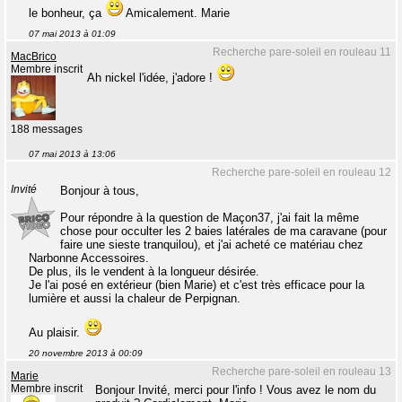
le bonheur, ça
Amicalement. Marie
07 mai 2013 à 01:09
Recherche pare-soleil en rouleau 11
MacBrico
Membre inscrit
Ah nickel l'idée, j'adore !
188 messages
07 mai 2013 à 13:06
Recherche pare-soleil en rouleau 12
Invité
Bonjour à tous,
Pour répondre à la question de Maçon37, j'ai fait la même
chose pour occulter les 2 baies latérales de ma caravane (pour
faire une sieste tranquilou), et j'ai acheté ce matériau chez
Narbonne Accessoires.
De plus, ils le vendent à la longueur désirée.
Je l'ai posé en extérieur (bien Marie) et c'est très efficace pour la
lumière et aussi la chaleur de Perpignan.
Au plaisir.
20 novembre 2013 à 00:09
Recherche pare-soleil en rouleau 13
Marie
Membre inscrit
Bonjour Invité, merci pour l'info ! Vous avez le nom du