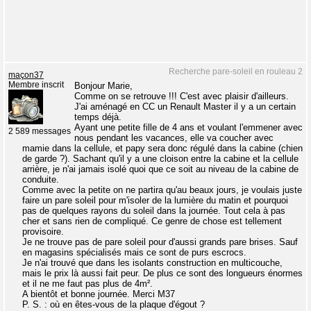
Recherche pare-soleil en rouleau 2
maçon37
Membre inscrit
Bonjour Marie,
Comme on se retrouve !!! C'est avec plaisir d'ailleurs.
J'ai aménagé en CC un Renault Master il y a un certain
temps déjà.
Ayant une petite fille de 4 ans et voulant l'emmener avec
2 589 messages
nous pendant les vacances, elle va coucher avec
mamie dans la cellule, et papy sera donc régulé dans la cabine (chien
de garde ?). Sachant qu'il y a une cloison entre la cabine et la cellule
arrière, je n'ai jamais isolé quoi que ce soit au niveau de la cabine de
conduite.
Comme avec la petite on ne partira qu'au beaux jours, je voulais juste
faire un pare soleil pour m'isoler de la lumière du matin et pourquoi
pas de quelques rayons du soleil dans la journée. Tout cela à pas
cher et sans rien de compliqué. Ce genre de chose est tellement
provisoire.
Je ne trouve pas de pare soleil pour d'aussi grands pare brises. Sauf
en magasins spécialisés mais ce sont de purs escrocs.
Je n'ai trouvé que dans les isolants construction en multicouche,
mais le prix là aussi fait peur. De plus ce sont des longueurs énormes
et il ne me faut pas plus de 4m².
A bientôt et bonne journée. Merci M37
P. S. : où en êtes-vous de la plaque d'égout ?