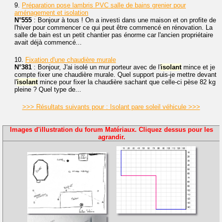
9.
Préparation pose lambris PVC salle de bains grenier pour
aménagement et isolation
N°555
: Bonjour à tous ! On a investi dans une maison et on profite de
l'hiver pour commencer ce qui peut être commencé en rénovation. La
salle de bain est un petit chantier pas énorme car l'ancien propriétaire
avait déjà commencé...
10.
Fixation d'une chaudière murale
N°381
: Bonjour, J'ai isolé un mur porteur avec de l'
isolant
mince et je
compte fixer une chaudière murale. Quel support puis-je mettre devant
l'
isolant
mince pour fixer la chaudière sachant que celle-ci pèse 82 kg
pleine ? Quel type de...
>>> Résultats suivants pour : Isolant pare soleil véhicule >>>
Images d'illustration du forum Matériaux. Cliquez dessus pour les
agrandir.