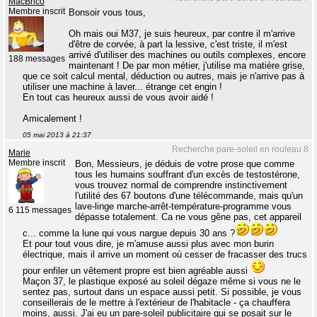
MacBrico
Membre inscrit
Bonsoir vous tous,
Oh mais oui M37, je suis heureux, par contre il m'arrive
d'être de corvée, à part la lessive, c'est triste, il m'est
arrivé d'utiliser des machines ou outils complexes, encore
188 messages
maintenant ! De par mon métier, j'utilise ma matière grise,
que ce soit calcul mental, déduction ou autres, mais je n'arrive pas à
utiliser une machine à laver... étrange cet engin !
En tout cas heureux aussi de vous avoir aidé !
Amicalement !
05 mai 2013 à 21:37
Recherche pare-soleil en rouleau 8
Marie
Membre inscrit
Bon, Messieurs, je déduis de votre prose que comme
tous les humains souffrant d'un excès de testostérone,
vous trouvez normal de comprendre instinctivement
l'utilité des 67 boutons d'une télécommande, mais qu'un
lave-linge marche-arrêt-température-programme vous
6 115 messages
dépasse totalement. Ca ne vous gêne pas, cet appareil
c... comme la lune qui vous nargue depuis 30 ans ?
Et pour tout vous dire, je m'amuse aussi plus avec mon burin
électrique, mais il arrive un moment où cesser de fracasser des trucs
pour enfiler un vêtement propre est bien agréable aussi
Maçon 37, le plastique exposé au soleil dégaze même si vous ne le
sentez pas, surtout dans un espace aussi petit. Si possible, je vous
conseillerais de le mettre à l'extérieur de l'habitacle - ça chauffera
moins, aussi. J'ai eu un pare-soleil publicitaire qui se posait sur le