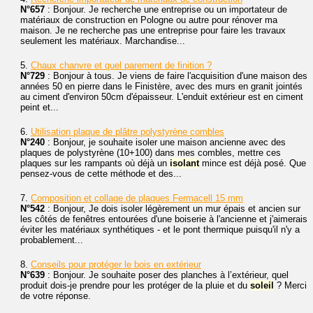
N°657
: Bonjour. Je recherche une entreprise ou un importateur de
matériaux de construction en Pologne ou autre pour rénover ma
maison. Je ne recherche pas une entreprise pour faire les travaux
seulement les matériaux. Marchandise...
5.
Chaux chanvre et quel parement de finition ?
N°729
: Bonjour à tous. Je viens de faire l'acquisition d'une maison des
années 50 en pierre dans le Finistère, avec des murs en granit jointés
au ciment d'environ 50cm d'épaisseur. L'enduit extérieur est en ciment
peint et...
6.
Utilisation plaque de plâtre polystyrène combles
N°240
: Bonjour, je souhaite isoler une maison ancienne avec des
plaques de polystyrène (10+100) dans mes combles, mettre ces
plaques sur les rampants où déjà un
isolant
mince est déjà posé. Que
pensez-vous de cette méthode et des...
7.
Composition et collage de plaques Fermacell 15 mm
N°542
: Bonjour, Je dois isoler légèrement un mur épais et ancien sur
les côtés de fenêtres entourées d'une boiserie à l'ancienne et j'aimerais
éviter les matériaux synthétiques - et le pont thermique puisqu'il n'y a
probablement...
8.
Conseils pour protéger le bois en extérieur
N°639
: Bonjour. Je souhaite poser des planches à l’extérieur, quel
produit dois-je prendre pour les protéger de la pluie et du
soleil
? Merci
de votre réponse.