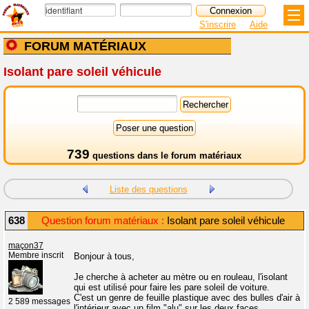
S'inscrire
Aide
FORUM MATÉRIAUX
Isolant pare soleil véhicule
739
questions dans le
forum matériaux
Liste des questions
638
Question forum matériaux :
Isolant pare soleil véhicule
maçon37
Membre inscrit
Bonjour à tous,
Je cherche à acheter au mètre ou en rouleau, l'isolant
qui est utilisé pour faire les pare soleil de voiture.
C'est un genre de feuille plastique avec des bulles d'air à
2 589 messages
l'intérieur avec un film "alu" sur les deux faces.