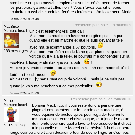
pare-brise et qu'on passait simplement sur les côtés avant de fermer
les portières, ça pourrait aller, non ? Vous n'avez pas dit si vous
souhaitez aussi obscurcir les fenêtres latérales... Amicalement. Marie
06 mai 2013 à 21:30
Recherche pare-soleil en rouleau 9
MacBrico
Membre inscrit
Oh c'est tellement vrai tout ça !
Mais non, la machine à laver ne me gêne pas... à part
quand elle est en marche et que je suis devant la télé
avec ma télécommande à 67 boutons.
188 messages
Mais bon, ma télé a rendu l'âme (pas plus mal quand on
voit ce qu'il y a à la télé), je pourrais me concentrer sur la
machine à laver, mais rien que de la voir..
!
Au pire je verrais demain... ou après demain... ah non mercredi c'est
férié... et jeudi aussi...
Ah c'est dur... j'y mets beaucoup de volonté... mais je ne sais pas
quand je vais me pencher sur ce cas particulier !
06 mai 2013 à 22:20
Recherche pare-soleil en rouleau 10
Marie
Membre inscrit
Bonsoir MacBrico, il vous reste donc à peindre une
plage et des palmiers sur la façade de la machine, à
vous équiper de boules quiès pour regarder tourner le
tambour depuis votre chaise longue, et à jouer le maître
du monde pour dire quelle lavette trop essorée finit direct
6 115 messages
à la poubelle et si le Marcel qui a résisté à la chaussette
rouge oubliée a droit à un deuxième tour de sèche-linge. Si c'est pas