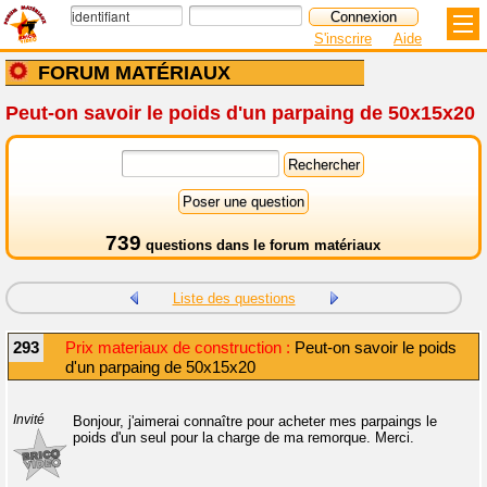
S'inscrire
Aide
FORUM MATÉRIAUX
Peut-on savoir le poids d'un parpaing de 50x15x20
739
questions dans le
forum matériaux
Liste des questions
293
Prix materiaux de construction :
Peut-on savoir le poids
d'un parpaing de 50x15x20
Invité
Bonjour, j'aimerai connaître pour acheter mes parpaings le
poids d'un seul pour la charge de ma remorque. Merci.