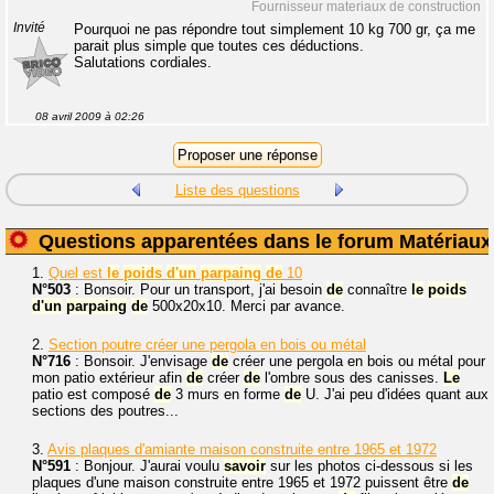
Fournisseur materiaux de construction
Invité
Pourquoi ne pas répondre tout simplement 10 kg 700 gr, ça me
parait plus simple que toutes ces déductions.
Salutations cordiales.
08 avril 2009 à 02:26
Liste des questions
Questions apparentées dans le forum Matériaux
1.
Quel est
le
poids
d'un
parpaing
de
10
N°503
: Bonsoir. Pour un transport, j'ai besoin
de
connaître
le
poids
d'un
parpaing
de
500x20x10. Merci par avance.
2.
Section poutre créer une pergola en bois ou métal
N°716
: Bonsoir. J'envisage
de
créer une pergola en bois ou métal pour
mon patio extérieur afin
de
créer
de
l'ombre sous des canisses.
Le
patio est composé
de
3 murs en forme
de
U. J'ai peu d'idées quant aux
sections des poutres...
3.
Avis plaques d'amiante maison construite entre 1965 et 1972
N°591
: Bonjour. J'aurai voulu
savoir
sur les photos ci-dessous si les
plaques d'une maison construite entre 1965 et 1972 puissent être
de