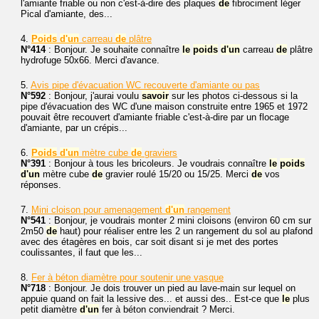
l'amiante friable ou non c'est-à-dire des plaques
de
fibrociment léger
Pical d'amiante, des...
4.
Poids
d'un
carreau
de
plâtre
N°414
: Bonjour. Je souhaite connaître
le
poids
d'un
carreau
de
plâtre
hydrofuge 50x66. Merci d'avance.
5.
Avis pipe d'évacuation WC recouverte d'amiante ou pas
N°592
: Bonjour, j'aurai voulu
savoir
sur les photos ci-dessous si la
pipe d'évacuation des WC d'une maison construite entre 1965 et 1972
pouvait être recouvert d'amiante friable c'est-à-dire par un flocage
d'amiante, par un crépis...
6.
Poids
d'un
mètre cube
de
graviers
N°391
: Bonjour à tous les bricoleurs. Je voudrais connaître
le
poids
d'un
mètre cube
de
gravier roulé 15/20 ou 15/25. Merci
de
vos
réponses.
7.
Mini cloison pour amenagement
d'un
rangement
N°541
: Bonjour, je voudrais monter 2 mini cloisons (environ 60 cm sur
2m50
de
haut) pour réaliser entre les 2 un rangement du sol au plafond
avec des étagères en bois, car soit disant si je met des portes
coulissantes, il faut que les...
8.
Fer à béton diamètre pour soutenir une vasque
N°718
: Bonjour. Je dois trouver un pied au lave-main sur lequel on
appuie quand on fait la lessive des... et aussi des.. Est-ce que
le
plus
petit diamètre
d'un
fer à béton conviendrait ? Merci.