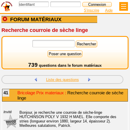
S'inscrire
Aide
FORUM MATÉRIAUX
Recherche courroie de sèche linge
739
questions dans le
forum matériaux
Liste des questions
41
Bricolage Prix materiaux :
Recherche courroie de sèche
linge
Invité
Bonjour, je recherche une courroie de sèche-linge
HUTCHINSON POLY V 1932 H MAEL. Elle comporte des
stries (longueur environ 1880, largeur 14, épaisseur 2).
Meilleures salutations, Patrick.