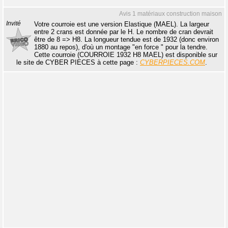
Avis 1 matériaux construction maison
Invité
Votre courroie est une version Elastique (MAEL). La largeur
entre 2 crans est donnée par le H. Le nombre de cran devrait
être de 8 => H8. La longueur tendue est de 1932 (donc environ
1880 au repos), d'où un montage "en force " pour la tendre.
Cette courroie (COURROIE 1932 H8 MAEL) est disponible sur
le site de CYBER PIECES à cette page :
CYBERPIECES.COM
.