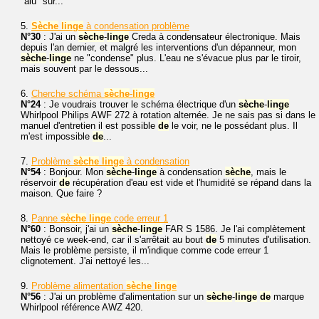
"alu" sur...
5.
Sèche
linge
à condensation problème
N°30
: J'ai un
sèche
-
linge
Creda à condensateur électronique. Mais
depuis l'an dernier, et malgré les interventions d'un dépanneur, mon
sèche
-
linge
ne "condense" plus. L'eau ne s'évacue plus par le tiroir,
mais souvent par le dessous...
6.
Cherche schéma
sèche
-
linge
N°24
: Je voudrais trouver le schéma électrique d'un
sèche
-
linge
Whirlpool Philips AWF 272 à rotation alternée. Je ne sais pas si dans le
manuel d'entretien il est possible
de
le voir, ne le possédant plus. Il
m'est impossible
de
...
7.
Problème
sèche
linge
à condensation
N°54
: Bonjour. Mon
sèche
-
linge
à condensation
sèche
, mais le
réservoir
de
récupération d'eau est vide et l'humidité se répand dans la
maison. Que faire ?
8.
Panne
sèche
linge
code erreur 1
N°60
: Bonsoir, j'ai un
sèche
-
linge
FAR S 1586. Je l'ai complètement
nettoyé ce week-end, car il s'arrêtait au bout
de
5 minutes d'utilisation.
Mais le problème persiste, il m'indique comme code erreur 1
clignotement. J'ai nettoyé les...
9.
Problème alimentation
sèche
linge
N°56
: J'ai un problème d'alimentation sur un
sèche
-
linge
de
marque
Whirlpool référence AWZ 420.