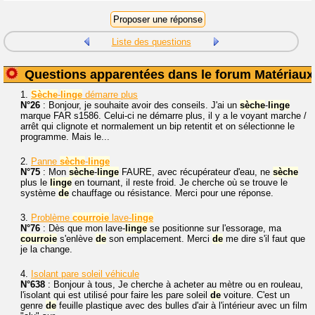
Liste des questions
Questions apparentées dans le forum Matériaux
1.
Sèche
-
linge
démarre plus
N°26
: Bonjour, je souhaite avoir des conseils. J'ai un
sèche
-
linge
marque FAR s1586. Celui-ci ne démarre plus, il y a le voyant marche /
arrêt qui clignote et normalement un bip retentit et on sélectionne le
programme. Mais le...
2.
Panne
sèche
-
linge
N°75
: Mon
sèche
-
linge
FAURE, avec récupérateur d'eau, ne
sèche
plus le
linge
en tournant, il reste froid. Je cherche où se trouve le
système
de
chauffage ou résistance. Merci pour une réponse.
3.
Problème
courroie
lave-
linge
N°76
: Dès que mon lave-
linge
se positionne sur l'essorage, ma
courroie
s'enlève
de
son emplacement. Merci
de
me dire s'il faut que
je la change.
4.
Isolant pare soleil véhicule
N°638
: Bonjour à tous, Je cherche à acheter au mètre ou en rouleau,
l'isolant qui est utilisé pour faire les pare soleil
de
voiture. C'est un
genre
de
feuille plastique avec des bulles d'air à l'intérieur avec un film