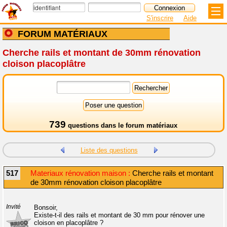
S'inscrire
Aide
FORUM MATÉRIAUX
Cherche rails et montant de 30mm rénovation
cloison placoplâtre
739
questions dans le
forum matériaux
Liste des questions
517
Materiaux rénovation maison :
Cherche rails et montant
de 30mm rénovation cloison placoplâtre
Invité
Bonsoir,
Existe-t-il des rails et montant de 30 mm pour rénover une
cloison en placoplâtre ?