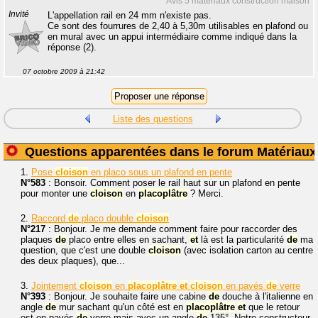
Avis 5 matériaux construction maison
Invité
L'appellation rail en 24 mm n'existe pas.
Ce sont des fourrures de 2,40 à 5,30m utilisables en plafond ou
en mural avec un appui intermédiaire comme indiqué dans la
réponse (2).
07 octobre 2009 à 21:42
Liste des questions
Questions apparentées dans le forum Matériaux
1.
Pose
cloison
en placo sous un plafond en pente
N°583
: Bonsoir. Comment poser le rail haut sur un plafond en pente
pour monter une
cloison
en
placoplâtre
? Merci.
2.
Raccord
de
placo double
cloison
N°217
: Bonjour. Je me demande comment faire pour raccorder des
plaques
de
placo entre elles en sachant,
et
là est la particularité
de
ma
question, que c'est une double
cloison
(avec isolation carton au centre
des deux plaques), que...
3.
Jointement
cloison
en
placoplâtre
et
cloison
en pavés
de
verre
N°393
: Bonjour. Je souhaite faire une cabine
de
douche à l'italienne en
angle
de
mur sachant qu'un côté est en
placoplâtre
et
que le retour
est en pavés
de
verre mais avec un angle
de
135°. Notre constructeur