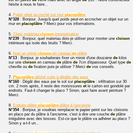
hésite à nous le faire...
4.
Poids objet accroché sur mur
placoplâtre
N°328
: Bonjour. Jusqu'à quel poids peut-on accrocher un objet sur un
mur en
placoplâtre
? Merci pour vos informations.
5.
Choix matériau
cloison
insonorisation
N°239
: Bonjour, quel materiau dois-je utiliser pour monter une
cloison
intérieure qui isole des bruits ? Merci.
6.
fixer un miroir
cloison
en carreau
de
plâtre
N°13
: Bonjour, je souhaiterais fixer un miroir d'une douzaine
de
kilos
sur une
cloison
en carreau
de
plâtre
de
7cm d'épaisseur. Quel type
de
cheville ou
de
fixation puis-je utiliser ? Merci
de
vos conseils.
7.
Placoplâtre
abîmé suite à dégâts des eaux
N°160
: Dégât des eaux par le sol sur
placoplâtre
: infiltration sur 30
cm. 2 mois après, il reste des moisissures
et
le carton est gondolé par
endroits. Faut-il changer le placo ? Sinon, quoi faire avant peinture ?
Merci.
8.
Enduire plâtre
placoplâtre
plâtre à l'ancienne
N°354
: Bonjour, je voudrais remplacer le papier peint sur les cloisons
en placo par du plâtre à l'ancienne, c'est à dire une couche
de
plâtre
irrégulière avec des bosses. Est-ce que le plâtre va adhérer au placo ?
Sinon y a-t-il un...