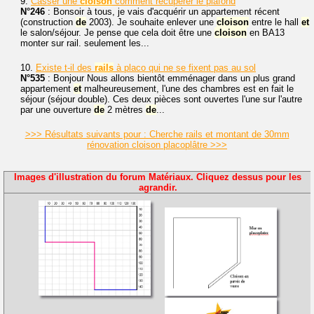
9.
Casser une
cloison
comment récupérer le plafond
N°246
: Bonsoir à tous, je vais d'acquérir un appartement récent
(construction
de
2003). Je souhaite enlever une
cloison
entre le hall
et
le salon/séjour. Je pense que cela doit être une
cloison
en BA13
monter sur rail. seulement les...
10.
Existe t-il des
rails
à placo qui ne se fixent pas au sol
N°535
: Bonjour Nous allons bientôt emménager dans un plus grand
appartement
et
malheureusement, l'une des chambres est en fait le
séjour (séjour double). Ces deux pièces sont ouvertes l'une sur l'autre
par une ouverture
de
2 mètres
de
...
>>> Résultats suivants pour : Cherche rails et montant de 30mm
rénovation cloison placoplâtre >>>
Images d'illustration du forum Matériaux. Cliquez dessus pour les
agrandir.